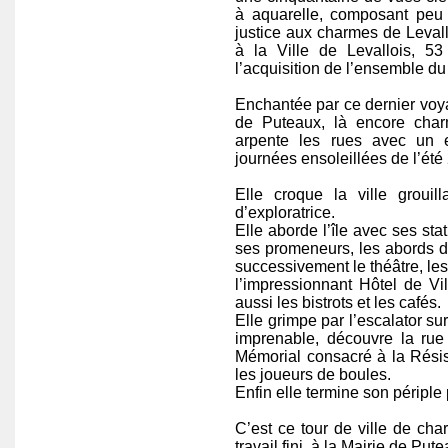
à aquarelle, composant peu
justice aux charmes de Levallo
à la Ville de Levallois, 53 
l’acquisition de l’ensemble du t
Enchantée par ce dernier voyag
de Puteaux, là encore charm
arpente les rues avec un e
journées ensoleillées de l’été
Elle croque la ville groui
d’exploratrice.
Elle aborde l’île avec ses sta
ses promeneurs, les abords de
successivement le théâtre, les
l’impressionnant Hôtel de V
aussi les bistrots et les cafés.
Elle grimpe par l’escalator su
imprenable, découvre la rue
Mémorial consacré à la Rési
les joueurs de boules.
Enfin elle termine son périple 
C’est ce tour de ville de cha
travail fini, à la Mairie de Put