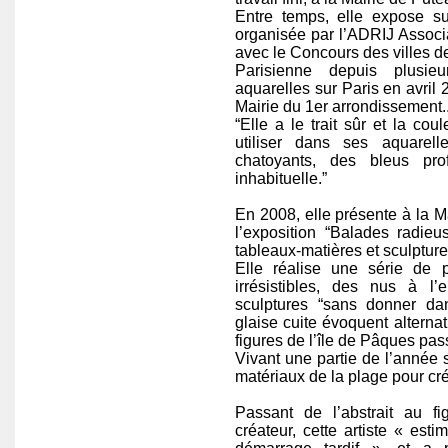
Entre temps, elle expose sur
organisée par l’ADRIJ Associa
avec le Concours des villes de
Parisienne depuis plusie
aquarelles sur Paris en avril 2
Mairie du 1er arrondissement.
“Elle a le trait sûr et la cou
utiliser dans ses aquarel
chatoyants, des bleus pr
inhabituelle.”
En 2008, elle présente à la 
l’exposition “Balades radie
tableaux-matières et sculpture
Elle réalise une série de 
irrésistibles, des nus à l
sculptures “sans donner da
glaise cuite évoquent alterna
figures de l’île de Pâques pa
Vivant une partie de l’année s
matériaux de la plage pour cr
Passant de l’abstrait au f
créateur, cette artiste « es