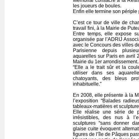
Mémorial consacré à la Rési
les joueurs de boules.
Enfin elle termine son périple 
C’est ce tour de ville de cha
travail fini, à la Mairie de Put
Entre temps, elle expose sur
organisée par l’ADRIJ Associa
avec le Concours des villes de
Parisienne depuis plusie
aquarelles sur Paris en avril 2
Mairie du 1er arrondissement.
“Elle a le trait sûr et la cou
utiliser dans ses aquarel
chatoyants, des bleus pr
inhabituelle.”
En 2008, elle présente à la 
l’exposition “Balades radie
tableaux-matières et sculpture
Elle réalise une série de 
irrésistibles, des nus à l
sculptures “sans donner da
glaise cuite évoquent alterna
figures de l’île de Pâques pa