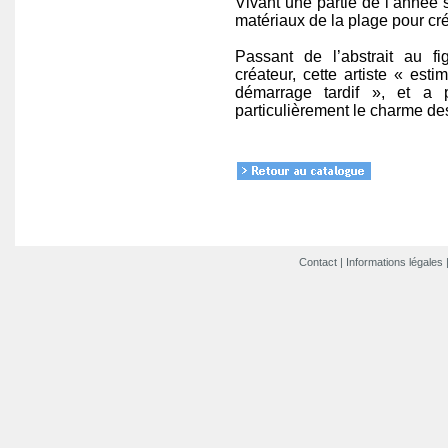
Vivant une partie de l’année s
matériaux de la plage pour cr
Passant de l’abstrait au f
créateur, cette artiste « es
démarrage tardif », et a 
particulièrement le charme des
Contact
|
Informations légales