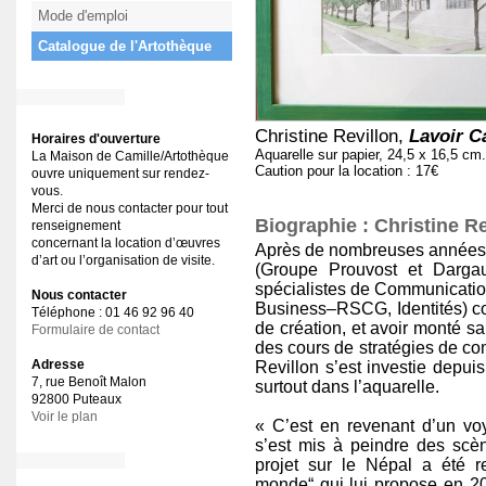
Mode d'emploi
Catalogue de l'Artothèque
Christine Revillon,
Lavoir C
Horaires d'ouverture
Aquarelle sur papier, 24,5 x 16,5 cm.
La Maison de Camille/Artothèque
Caution pour la location : 17€
ouvre uniquement sur rendez-
vous.
Merci de nous contacter pour tout
Biographie : Christine Re
renseignement
concernant la location d’œuvres
Après de nombreuses années
d’art ou l’organisation de visite.
(Groupe Prouvost et Dargau
spécialistes de Communication
Nous contacter
Business–RSCG, Identités) com
Téléphone : 01 46 92 96 40
de création, et avoir monté s
Formulaire de contact
des cours de stratégies de co
Adresse
Revillon s’est investie depui
7, rue Benoît Malon
surtout dans l’aquarelle.
92800 Puteaux
Voir le plan
« C’est en revenant d’un vo
s’est mis à peindre des scè
projet sur le Népal a été 
monde“ qui lui propose en 2