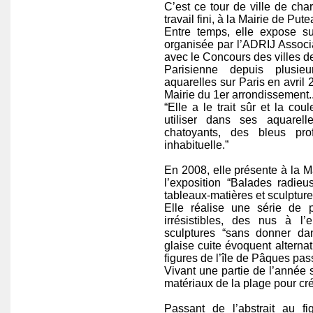
C’est ce tour de ville de cha
travail fini, à la Mairie de Put
Entre temps, elle expose sur
organisée par l’ADRIJ Associa
avec le Concours des villes de
Parisienne depuis plusie
aquarelles sur Paris en avril 2
Mairie du 1er arrondissement.
“Elle a le trait sûr et la cou
utiliser dans ses aquarel
chatoyants, des bleus pr
inhabituelle.”
En 2008, elle présente à la 
l’exposition “Balades radie
tableaux-matières et sculpture
Elle réalise une série de 
irrésistibles, des nus à l
sculptures “sans donner da
glaise cuite évoquent alterna
figures de l’île de Pâques pa
Vivant une partie de l’année s
matériaux de la plage pour cr
Passant de l’abstrait au f