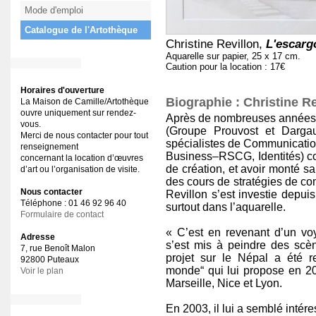
Mode d'emploi
Catalogue de l'Artothèque
Christine Revillon,
L'escarg
Aquarelle sur papier, 25 x 17 cm.
Caution pour la location : 17€
Horaires d'ouverture
Biographie : Christine Re
La Maison de Camille/Artothèque
ouvre uniquement sur rendez-
Après de nombreuses années
vous.
(Groupe Prouvost et Dargau
Merci de nous contacter pour tout
spécialistes de Communication
renseignement
Business–RSCG, Identités) com
concernant la location d’œuvres
de création, et avoir monté s
d’art ou l’organisation de visite.
des cours de stratégies de co
Nous contacter
Revillon s’est investie depui
Téléphone : 01 46 92 96 40
surtout dans l’aquarelle.
Formulaire de contact
« C’est en revenant d’un vo
Adresse
s’est mis à peindre des scè
7, rue Benoît Malon
projet sur le Népal a été 
92800 Puteaux
monde“ qui lui propose en 2
Voir le plan
Marseille, Nice et Lyon.
En 2003, il lui a semblé intér